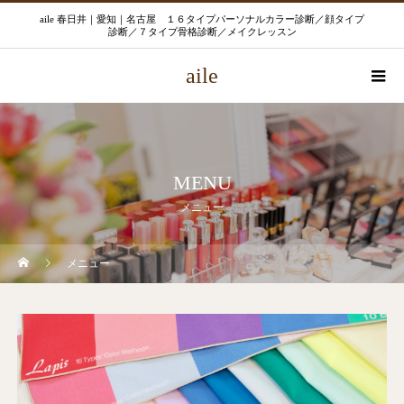
aile 春日井｜愛知｜名古屋 １６タイプパーソナルカラー診断／顔タイプ
診断／７タイプ骨格診断／メイクレッスン
aile
MENU
メニュー
メニュー