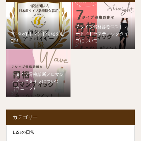
７タイプ骨格診断®︎ストレ
2023秋冬トレンド情報を追
ート／ドラマティックタイ
加！
プについて
７タイプ骨格診断／ロマン
ティックタイプについて
（ウェーブ）
カテゴリー
LiSaの日常